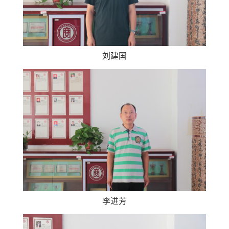
刘建国
李进芳