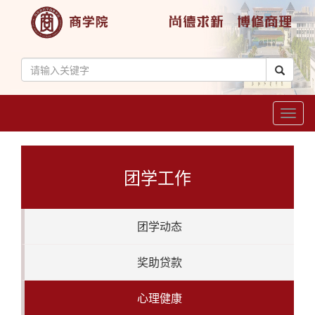
Toggl
naviga
团学工作
团学动态
奖助贷款
心理健康