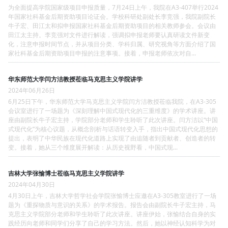
为全面提高学院国家级项目申报质量，7月24日上午，我院在A3-407举行2024
年国家社科基金后期资助项目论证会。学校科研处副处长李竞强，我院副院长
牛子宏、田江太和拟申报国家社科基金后期资助项目的相关教师参会。会议由
田江太主持。李竞强对文件进行解读，强调拟申报老师要认真研读文件新变
化，注意申报时间节点，并从项目分类、学科归属、研究视角等方面介绍了国
家社科基金后期资助项目申报的注意事项。接着，申报老师依次对自...
华东师范大学闫方洁教授莅临马克思主义学院讲学
2024年06月26日
6月25日下午，华东师范大学马克思主义学院闫方洁教授莅临我院，在A3-305
会议室进行了一场题为《深刻理解中国式现代化的三重维度》的学术讲座。讲
座由副院长牛子宏主持，学院部分老师和学生聆听了此次讲座。闫方洁以“中国
式现代化”为核心议题，从概念剖析与话语转变入手，指出中国式现代化思想的
提出，表明了中华民族在现代化道路上实现了由追随者到贡献者、创造者的转
变。接着，她从三个维度展开解读：从历史视野看，中国式现...
吉林大学张愉博士莅临马克思主义学院讲学
2024年04月30日
4月30日上午，吉林大学哲学社会学院张愉博士应邀在A3-305教室进行了一场
题为《重探物质与意识的关系》的学术报告。报告会由副院长牛子宏主持，马
克思主义学院部分老师和学生聆听了此次讲座。讲座伊始，张愉结合自身的实
践经历向老师和同学们分享了自己的学习方法。然后，她以神经认知科学为对