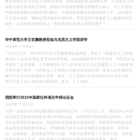
教育思想及其当代意义”的学术讲座。报告会由院长吴胜锋主持，马克思主义学
院部分师生参加此次讲座。胡静以中国传统儒教伦理教育为核心，从三方面对
中国传统儒家伦理教育进行解读：从基础道德教育体系的建构入手，以民族性
作为基本前提，确保伦理道德的中国特色，寻求思想在普遍意义上被接受的可
能性；从道德的功利价值上，将基本的恒常做人道理应用于个...
华中师范大学王世鹏教授莅临马克思主义学院讲学
2024年11月06日
11月5日上午，华中师范大学王世鹏教授莅临我院，带来了一场题为“人工智能
视域中‘人的本质’观念变革”的学术讲座。讲座由副院长牛子宏主持，学院部分老
师聆听了此次讲座。王世鹏教授从对“人的本质”的认识总是被置入“人与他者”的
关系中进行着手，分析指出人工智能作为新的他者的出现，促使人的本质的理
解方式在方法论层面发生变革。首先，人工智能与人本身具有内在本质关联，
而不只是人的心智的放大和延伸；其次，人工智能...
我院举行2025年国家社科项目申报论证会
2024年11月01日
为进一步做好2025年国家基金项目申报工作，10月31日上午，我院在A3-428
会议室召开国家社科基金项目申报论证会。洛阳师范学院副校长赵邦屯，法学
与社会学院院长秦永超，我院院长吴胜锋进行现场指导，学院拟申报国家社科
基金项目的相关教师参会。申报教师们依次从各自项目的选题依据、研究目
的、总体框架、重点难点等进行汇报。专家们认真听取了大家的汇报，与申报
老师开展深入交流，并针对每一个项目提出建设性的修改意见。最后...