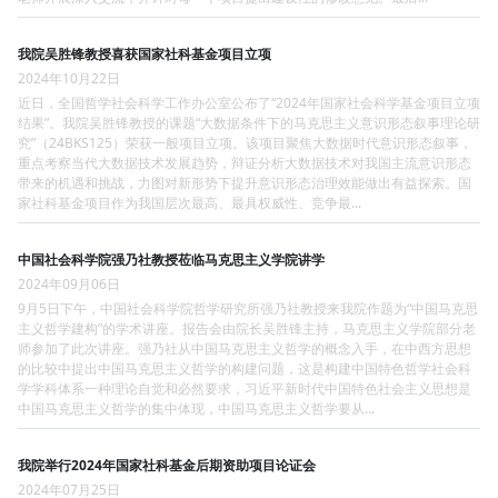
我院吴胜锋教授喜获国家社科基金项目立项
2024年10月22日
近日，全国哲学社会科学工作办公室公布了“2024年国家社会科学基金项目立项
结果”。我院吴胜锋教授的课题“大数据条件下的马克思主义意识形态叙事理论研
究”（24BKS125）荣获一般项目立项。该项目聚焦大数据时代意识形态叙事，
重点考察当代大数据技术发展趋势，辩证分析大数据技术对我国主流意识形态
带来的机遇和挑战，力图对新形势下提升意识形态治理效能做出有益探索。国
家社科基金项目作为我国层次最高、最具权威性、竞争最...
中国社会科学院强乃社教授莅临马克思主义学院讲学
2024年09月06日
9月5日下午，中国社会科学院哲学研究所强乃社教授来我院作题为“中国马克思
主义哲学建构”的学术讲座。报告会由院长吴胜锋主持，马克思主义学院部分老
师参加了此次讲座。强乃社从中国马克思主义哲学的概念入手，在中西方思想
的比较中提出中国马克思主义哲学的构建问题，这是构建中国特色哲学社会科
学学科体系一种理论自觉和必然要求，习近平新时代中国特色社会主义思想是
中国马克思主义哲学的集中体现，中国马克思主义哲学要从...
我院举行2024年国家社科基金后期资助项目论证会
2024年07月25日