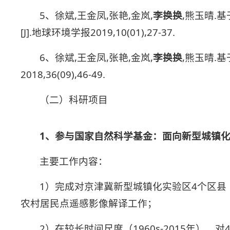
5、徐斌,王金凤,张艳,金岚,
李换换
,熊玉晴.
[J].地球环境学报2019,10(01),27-37.
6、徐斌,王金凤,张艳,金岚,
李换换
,熊玉晴.
2018,36(09),46-49.
（二）科研项目
1、参与国家自然科学基金：面向新型城镇
主要工作内容：
1）完成对京津冀新型城镇化实验区4个区
农村居民点遥感影像解译工作；
2）在较长时间尺度（1960s-2015年