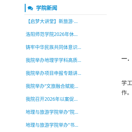
学院新闻
【启梦大讲堂】新旅游·新势力——地理与旅游学
洛阳师范学院2026年休闲农业高素质农民培训二班
铸牢中华民族共同体意识，争做新时代青年践行者
一．
我院举办地理学学科高质量建设研讨会
我院举办项目申报专题讲座，助力科研能力提质增
学
我院举办“文旅融合赋能专业高质量发展”专题讲
作
我院召开2026年以案促改警示教育专题会议
地理与旅游学院举办“院长讲就业”专题讲座
地理与旅游学院举办“书记讲就业”专题讲座