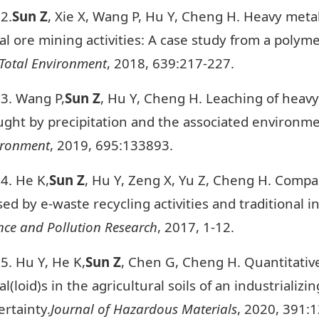
2.
Sun Z
, Xie X, Wang P, Hu Y, Cheng H. Heavy metal
l ore mining activities: A case study from a polyme
Total Environment
, 2018, 639:217-227.
3. Wang P,
Sun Z
, Hu Y, Cheng H. Leaching of heav
ught by precipitation and the associated environme
ironment
, 2019, 695:133893.
4. He K,
Sun Z
, Hu Y, Zeng X, Yu Z, Cheng H. Compar
ed by e-waste recycling activities and traditional i
nce and Pollution Research
, 2017, 1-12.
5. Hu Y, He K,
Sun Z
, Chen G, Cheng H. Quantitati
l(loid)s in the agricultural soils of an industriali
rtainty.
Journal of Hazardous Materials
, 2020, 391: