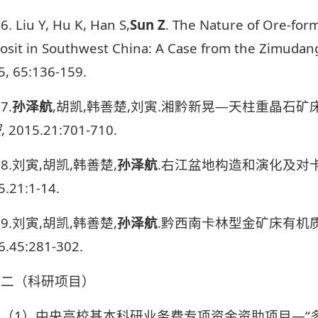
6. Liu Y, Hu K, Han S,
Sun Z
. The Nature of Ore-form
osit in Southwest China: A Case from the Zimudang
5, 65:136-159.
7.
孙泽航
,胡凯,韩善楚,刘寅.湘黔新晃—天柱重晶石
报
, 2015.21:701-710.
8.刘寅,胡凯,韩善楚,
孙泽航
.右江盆地构造和演化及对
5.21:1-14.
9.刘寅,胡凯,韩善楚,
孙泽航
.黔西南卡林型金矿床有机
6.45:281-302.
二（科研项目）
（1）中央高校基本科研业务费专项资金资助项目—“