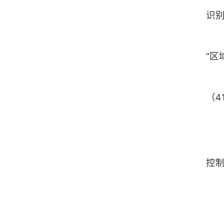
识别
“区
（4
控制