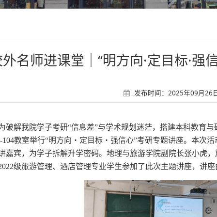
校外名师进课堂｜“明方向·定目标·强
发布时间：2025年09月26日 
为破解
我院
学子考研
“信息差”与学术规划迷茫，搭建本科教育与
2-104教室举行“明方向・定目标・强信心”考研专题讲座。本
讲嘉宾，为学子拆解升学密码。
地理与旅游学院
副院长张小虎，
2022级旅游管理
、
酒店管理
专业学生
参加了此次主题讲座
，讲座