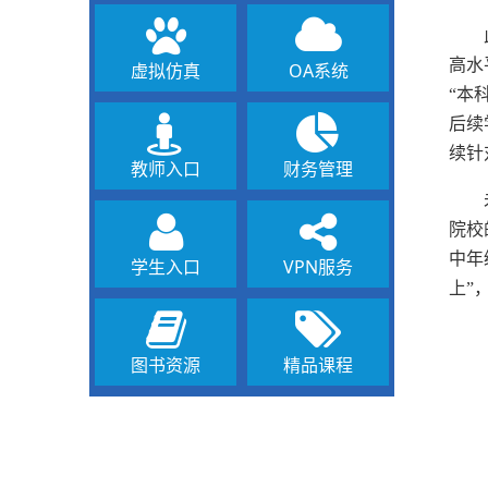
高水
虚拟仿真
OA系统
“本
后续
续针
教师入口
财务管理
院校
中年
学生入口
VPN服务
上”
图书资源
精品课程