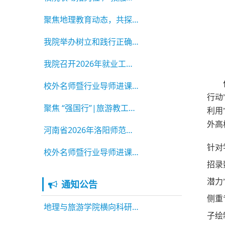
聚焦地理教育动态，共探学术提质之道——杨娅娜
我院举办树立和践行正确政绩观学习教育读书班
我院召开2026年就业工作部署会
校外名师暨行业导师进课堂│融河洛文化于教学
行动
聚焦 “强国行”|旅游教工党支部与MTA师生赴栾
利用
外高
河南省2026年洛阳师范学院新产业新业态（休闲农
针对
校外名师暨行业导师进课堂│深化产教融合 助力
招录
潜力
通知公告
侧重
地理与旅游学院横向科研项目立项公示
子绘