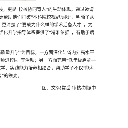
践，更是“校校协同育人”的生动体现。通过邀请
更帮助他们打破“本科院校视野局限”，明晰了从
”，更清楚了“要成为什么样的学术后备人才”，为
优化升学指导体系提供了“精准依据”，有助于后
高质量升学”为目标，一方面深化与省内外高水平
导师进校园”等活动；另一方面完善“低年级启蒙—
教学、实践能力培养相结合，帮助学子不仅“能考
者”的蜕变。
图、文
/冯常岳
审核
/
刘振中