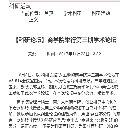
科研活动
当前位置：
首页
学术科研
科研活动
正文
【科研论坛】商学院举行第三期学术论坛
来源：
时间：2017年11月23日 13:32
12月3日，以“科研之路”为主题的商学院第三期学术论坛在
A5-514会议室圆满举行。本次论坛为科研专场。商学院院长刘
玉来，副院长郭立珍，副院长张成玉及商学院其他40余位教职
工参加了此次学术论坛，在本次论坛中充分交流，畅谈学术。
商学院管理学硕士，南开大学商学院、创业研究中心访问
学者刘沁玲教授首先用三分钟的时间阐述了自己对“科研”的理
解。她以参加北京创业论坛的经验为例，点出“创业不分界”的观
点，刘沁玲教授认为科研应秉承“走出去”“走进来”“兴趣引领”的
思想，端正态度。“不要为科研而科研，为事业而科研，淡泊名