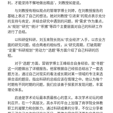
利，才能坚持不懈地做出精品”，刘教授如是说。
与刘教授有相似观点的管理学博士刘婷，在刘教授报告的
基础上表达了自己的想法。她对刘教授“引进来”的观点表示充分
的支持与肯定，并结合研究中遇到的问题，将“需求”作为重点，
从“规划”“研究”“统计”“积累”等四个主要层面对自己的科研工作
进行了总结。
以科研促科研，刘玉来院长则从“农业经济”入手，以农业方
面的研究问题，结合两者的相似性，从“研究周期，打破周期”
“定量”“科研规划”“劳动力”“选题”等方面介绍了自己科研的历
程。
对于“选题”方面，营销学博士王峰结合自身经验，就“寻题”
这一问题做出了详细报告。他家根据自己经验总结出了一套选
题方法，通过自己对现实的看法或长期对某一领域的专注来选
择合适的题目，指出科研的总结应该在情理之中。他认为每个
时期有不同时期的问题，我们应该善于探索并发现问题，丰富
理论体系。
启迪是学术论坛最本质最核心的意义。本次学术论坛的顺
利召开，在一个高层次，高水平的平台上加强了商学院全体教
职工的凝聚力和创新力，通过科研成果的分享，不仅让分享者