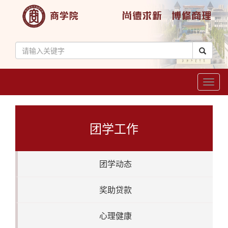
Toggl
naviga
团学工作
团学动态
奖助贷款
心理健康