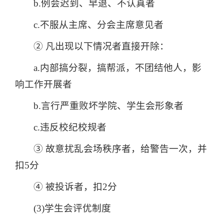
b.例会迟到、早退、不认真者
c.不服从主席、分会主席意见者
② 凡出现以下情况者直接开除：
a.内部搞分裂，搞帮派，不团结他人，影
响工作开展者
b.言行严重败坏学院、学生会形象者
c.违反校纪校规者
③ 故意扰乱会场秩序者，给警告一次，并
扣5分
④ 被投诉者，扣2分
(3)学生会评优制度