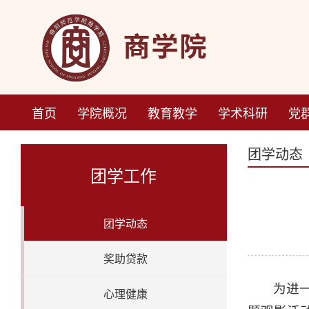
首页
学院概况
教育教学
学术科研
党
团学动态
团学工作
团学动态
奖助贷款
为进
心理健康