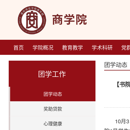
首页
学院概况
教育教学
学术科研
党
团学动态
团学工作
【书
团学动态
奖助贷款
10
心理健康