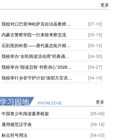
更多
我校对口巴里坤哈萨克自治县教师国家通用语言文字能力提升培训举行
[07-10]
内蒙古警察学院一行来校考察交流
[05-15]
石刻里的科普——唐代墓志拓片精品展在洛阳市图书馆开幕
[05-13]
我校举办“全民阅读活动周”经典诵读展演活动
[04-30]
我校举办“阅读启智·书香润心”2026年阅读推广系列活动启动仪式
[04-27]
我校举行乡音守护计划“洛阳方言语音采集工程”启动仪式
[04-10]
学习园地
更多
/KNOWLEDGE
中国青少年阅读素养框架
[05-06]
通用规范汉字表
[09-16]
标点符号用法
[04-03]