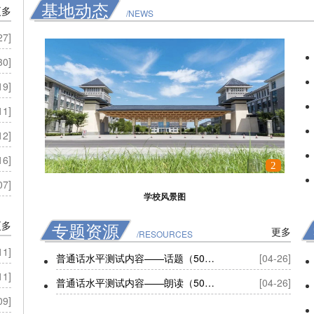
基地动态
更多
/NEWS
27]
30]
19]
11]
12]
16]
1
2
07]
学校风景图
更多
专题资源
更多
/RESOURCES
11]
普通话水平测试内容——话题（50例）
[04-26]
11]
普通话水平测试内容——朗读（50篇）
[04-26]
09]