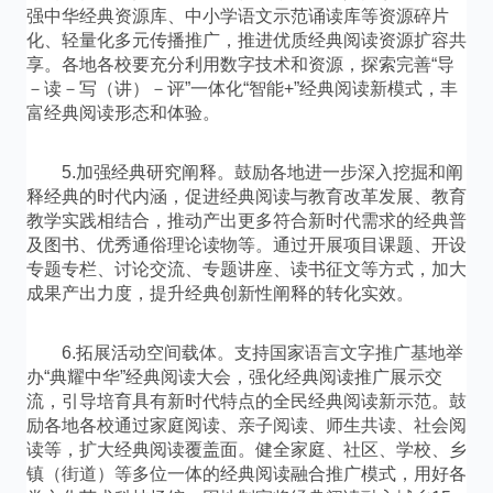
强中华经典资源库、中小学语文示范诵读库等资源碎片
化、轻量化多元传播推广，推进优质经典阅读资源扩容共
享。各地各校要充分利用数字技术和资源，探索完善“导
－读－写（讲）－评”一体化“智能+”经典阅读新模式，丰
富经典阅读形态和体验。
5.加强经典研究阐释。鼓励各地进一步深入挖掘和阐
释经典的时代内涵，促进经典阅读与教育改革发展、教育
教学实践相结合，推动产出更多符合新时代需求的经典普
及图书、优秀通俗理论读物等。通过开展项目课题、开设
专题专栏、讨论交流、专题讲座、读书征文等方式，加大
成果产出力度，提升经典创新性阐释的转化实效。
6.拓展活动空间载体。支持国家语言文字推广基地举
办“典耀中华”经典阅读大会，强化经典阅读推广展示交
流，引导培育具有新时代特点的全民经典阅读新示范。鼓
励各地各校通过家庭阅读、亲子阅读、师生共读、社会阅
读等，扩大经典阅读覆盖面。健全家庭、社区、学校、乡
镇（街道）等多位一体的经典阅读融合推广模式，用好各