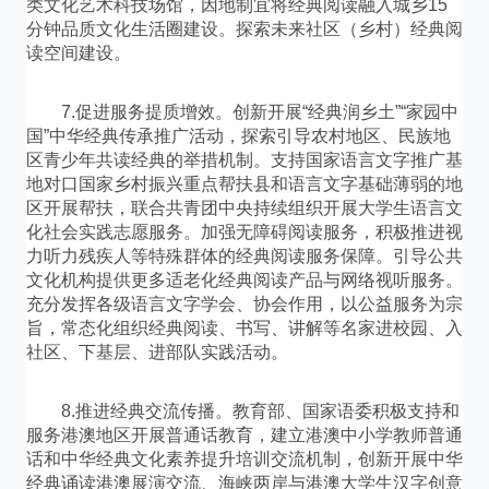
类文化艺术科技场馆，因地制宜将经典阅读融入城乡15
分钟品质文化生活圈建设。探索未来社区（乡村）经典阅
读空间建设。
7.促进服务提质增效。创新开展“经典润乡土”“家园中
国”中华经典传承推广活动，探索引导农村地区、民族地
区青少年共读经典的举措机制。支持国家语言文字推广基
地对口国家乡村振兴重点帮扶县和语言文字基础薄弱的地
区开展帮扶，联合共青团中央持续组织开展大学生语言文
化社会实践志愿服务。加强无障碍阅读服务，积极推进视
力听力残疾人等特殊群体的经典阅读服务保障。引导公共
文化机构提供更多适老化经典阅读产品与网络视听服务。
充分发挥各级语言文字学会、协会作用，以公益服务为宗
旨，常态化组织经典阅读、书写、讲解等名家进校园、入
社区、下基层、进部队实践活动。
8.推进经典交流传播。教育部、国家语委积极支持和
服务港澳地区开展普通话教育，建立港澳中小学教师普通
话和中华经典文化素养提升培训交流机制，创新开展中华
经典诵读港澳展演交流、海峡两岸与港澳大学生汉字创意