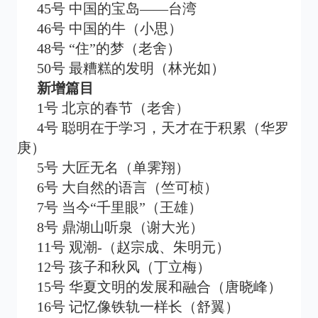
45号 中国的宝岛——台湾
46号 中国的牛（小思）
48号 “住”的梦（老舍）
50号 最糟糕的发明（林光如）
新增篇目
1号 北京的春节（老舍）
4号 聪明在于学习，天才在于积累（华罗
庚）
5号 大匠无名（单霁翔）
6号 大自然的语言（竺可桢）
7号 当今“千里眼”（王雄）
8号 鼎湖山听泉（谢大光）
11号 观潮-（赵宗成、朱明元）
12号 孩子和秋风（丁立梅）
15号 华夏文明的发展和融合（唐晓峰）
16号 记忆像铁轨一样长（舒翼）