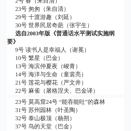
2号 春（朱自清）
23号 匆匆（朱自清）
29号 十渡游趣（刘延）
30号 世界民居奇葩（张宇生）
选自2003年版《普通话水平测试实施纲
要》
9号 读书人是幸福人（谢冕）
10号 繁星（巴金）
13号 海滨仲夏夜（峻青）
14号 海洋与生命（童裳亮）
21号 莲花与樱花（严文井）
22号 麻雀（屠格涅夫、巴金译）
23号 莫高窟24号 “能吞能吐”的森林
31号 苏州园林（叶圣陶）
32号 泰山极顶（杨朔）
37号 鸟的天堂（巴金）