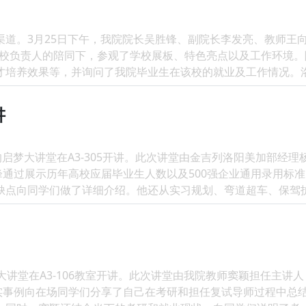
道。3月25日下午，我院院长吴胜锋、副院长李发亮、教师王
学校负责人的陪同下，参观了学校展板、特色亮点以及工作环境
培养效果等，并询问了我院毕业生在该校的就业及工作情况。洛阳
讲
启梦大讲堂在A3-305开讲。此次讲堂由金吉列洛阳美加部经理
峰通过展示历年高校应届毕业生人数以及500强企业通用录用标准
点向同学们做了详细介绍。他还从实习规划、弯道超车、保驾护航
讲堂在A3-106教室开讲。此次讲堂由我院教师窦颖担任主讲人
真实事例向在场同学们分享了自己在考研和担任复试导师过程中总