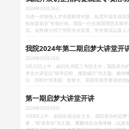
2024年03月26日
为进一步加强人才供需精准对接，拓宽毕业生就业渠
拓岗促就业”专项行动。我院一行在洛阳理思实验
流。吴胜锋介绍了学院专业设置、学生情况以及人才
我院2024年第二期启梦大讲堂开
2024年03月23日
3月22日上午，由问礼书院三号院主办，我院承办的
本次大讲堂以“留学启程，规划成行”为主题。杨华
法，同时针对美国、加拿大、英国等留学赛道的优缺
第一期启梦大讲堂开讲
2024年03月09日
3月8日上午，由招生就业处主办，我院承办的启梦大
春，‘研’途有你”为主题。窦颖结合自身体验，以