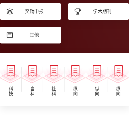
奖励申报
学术期刊
其他
科
自
社
纵
纵
纵
技
科
科
向
向
向
部
项
项
科
科
科
国
目
目
研
研
研
际
申
申
项
项
项
合
报
报
目
目
目
作
安
安
结
经
立
司
排
排
项
费
项
关
一
一
流
办
与