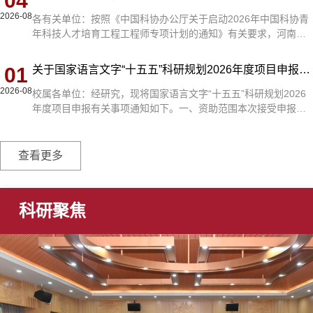
04
核心技术攻关，强化产业发展的技术支撑，提升科技创新国际化
2026-08
水平，服务河南科技外事和国家科技外交工作。参照河南省重点
各有关单位：按照《中国科协办公厅关于启动2026年中国科协青
研发专项项目管理。申报主体：省内高校、科研院所、企业等创
年科技人才培育工程工程师专项计划的通知》有关要求，河南省
新主体；...
科协现就我省推荐工作有关事项通知如下：一、遴选条件青年工
程师计划培育对象主要面向企业、科研院所和新经济组织、新社
01
关于国家语言文字“十五五”科研规划2026年度项目申报的通知
会组织、新就业群体中从事工程技术研发、设计、建设、施工、
2026-08
制造、咨询等工作，具有一定实践基础的青年工程技术人才。聚
校属各单位：经研究，现将国家语言文字“十五五”科研规划2026
焦新一代信息技术、新能源、新材料、智能网联新能源汽车、机
年度项目申报有关事项通知如下。一、资助范围本次接受申报的
器人、生物医药、...
项目详见《国家语言文字“十五五”科研规划2026年度项目指南》
（附件），项目名称不能修改，研究起始时间为2027年1月1日。
其中，重大项目拟资助经费为60万元/项，研究期限为2—3年；重
点项目拟资助经费为20万元/项，研究期限为2年；一般项目拟资
助经费为10万元/项，研究期限为1—2年。二、申报条件（一）申
报人应符合《...
科研聚焦