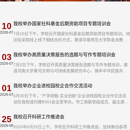
10
我校举办国家社科基金后期资助项目专题培训会
2026-07
7月10日下午，学校召开国家社科基金后期资助项目专题培训。培
训会采取线上线下相结合的方式，邀请华南师范大学陈金龙教授
进行指导，科研处处长张永新主持会议，全体申报教师参加。陈
金龙教授从申请人和评审专家两个维度详细解读了国家社科基金
03
我校举办高质量决策报告的选题与写作专题培训会
后期资助项目申报要求和注意事项。他强调，国家社科基金后期
2026-07
资助项目是哲学社会科学领域重要标志性项目之一，旨在鼓励广
7月2日下午，学校召开高质量决策报告选题与写作专题培训，邀
大人文社会科学工作者潜心治学，扎实研究，多出优秀成果，共
请河南大学黄河文明与可持续发展研究中心、铸牢中华民族共同
同促进我国哲学社会科学繁荣。...
体意识研究中心王广瑞教授到会指导，科研处处长张永新主持会
议，各学院骨干教师参加。王广瑞教授结合田野调查和科研经
01
我校举办企业进校园校企合作交流活动
历，通过大量成功案例分享了高质量决策报告的选题与写作技
2026-07
巧，并与参会教师进行深入交流。他指出，做好信息工作是贯彻
6月30日下午，“产学研融·实业创新”企业进校园校企合作交流活
落实党中央决策部署的重要要求，是新时代高校提升社会服务水
动在我校成均楼B301会议室举办。市工商联党组成员、副主席程
平的重要抓手，...
保聚，市民营经济发展局党组成员、副局长曹军，河南深蓝静行
光电科技有限公司、洛阳市名珍食品有限公司、隆华科技集团(洛
25
我校召开科研工作推进会
阳)股份有限公司等13家企业负责人，副校长马录芳，科研处、教
2026-06
务处、绿色智能产业研究院负责人，有关学院负责人、科技人员
2026年6月25日上午，学校召开科研工作推进会，加快推动各项