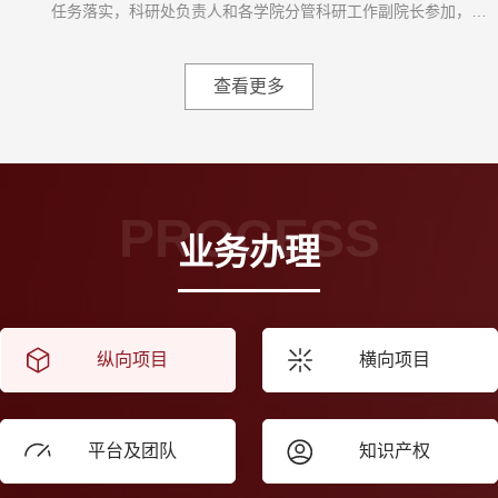
代表参加活动。马录芳对程保聚一行表示欢迎，他简要介绍了我
任务落实，科研处负责人和各学院分管科研工作副院长参加，会
校办学历史、...
议由科研处处长张永新主持。会上，张永新通报了学校近期科研
工作进展，并安排了下一步重点工作。一是开展有组织科研，有
序推进各类项目组织申报和平台、团队建设。二是突出工作重
点，及时了解国家、省、市科技战略和企业技术需求，主动对接
政府部门、企业和优秀校友，承接横向课题，积极开展技术攻关
和建言献策，...
PROCESS
业务办理
纵向项目
横向项目
平台及团队
知识产权