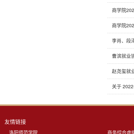
商学院20
商学院20
李肖、段
曹滨就业
赵尧玺就
关于 202
友情链接
洛阳师范学院
商务综合虚