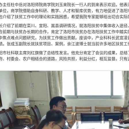
办主任杜中岳对洛阳师院商学院刘玉来院长一行人的到来表示欢迎。他表示
单位，商学院借助自身科研、教学、人才和智库优势，有力地促进了洛阳
也介绍了扶贫工作中的理论和实践困惑，希望我院专家能够给出切合实际
长介绍了前期在栾川、宜阳、嵩县调研情况，就洛阳扶贫中集体收入途径
合前期与扶贫办长期的合作，肯定了洛阳市扶贫办在洛阳扶贫工作中踏实
中焦点难点问题研究，为扶贫工作做出贡献。座谈中，产业科科长武宜凌
绩。张成玉副院长就扶贫项目、案例，余江波博士就当前许多地区扶贫工
阳市社科联主席刘红旗做了总结性发言。他充分肯定了会议的成果，总结了
府、村委会、农户相结合的道路，风险共担，利益分红，相互监督。只有