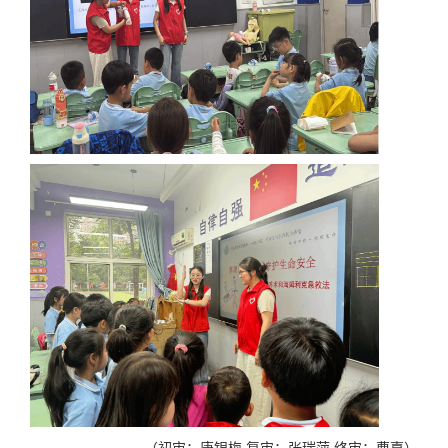
（初审：唐银梅 复审：张瑞萍 终审：曹嘉）