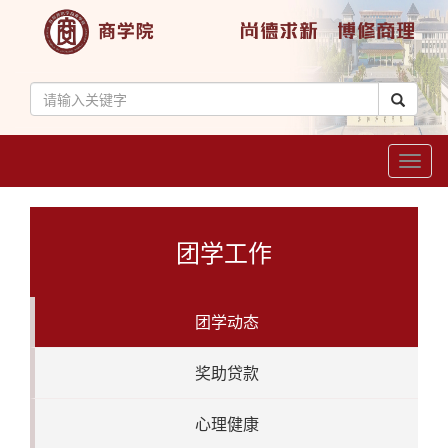
Toggl
naviga
团学工作
团学动态
奖助贷款
心理健康