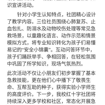
识宣讲活动。
针对小学生认知特点，社团精心设计
了教学内容。三位
社员
围绕心肺复苏、止
血包扎、防溺水及动物咬伤处理等常见急
救场景，以童趣化语言、动作示范和情景
模拟方式，将专业知识转化为孩子们易懂
易记的
“安全小锦囊”。互动问答环节中，
孩子们踊跃举手、争相回答，在轻松氛围
中巩固了所学知识，现场气氛热烈。
此次活动不仅让小朋友们初步掌握了基本
急救技能，更在他们心中播下了敬畏生
命、互帮互助的种子，获得实验小学
师生
的高度评价。
下一步
，我校红十字社团将
持续深入更多学校和社区，常态化开展急