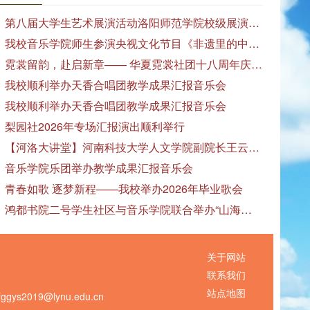
第八届大学生艺术展演活动洛阳师范学院校级展演——艺术作品专场展览在美术与艺术学院顺利开展
我校音乐学院师生参演央视文化节目《非遗里的中国》
霓裳留韵，赴启新章—— 华夏霓裳社团十八周年庆暨毕业季特别演出圆满落幕
我校顺利举办天香合唱团教学成果汇报音乐会
我校顺利举办天香合唱团教学成果汇报音乐会
梨园社2026年专场汇报演出顺利举行
【河洛大讲堂】河南科技大学人文学院副院长王云红教授应邀作专题讲座
音乐学院乐团举办教学成果汇报音乐会
青春如歌 逐梦新程——我校举办2026年毕业歌会
鸿都书院二号学生社区与音乐学院联合举办“山海诗恋”合唱思政汇报音乐会
关于网站
联系我们
站点地图
s2019@lynu.edu.cn