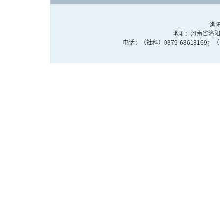
洛阳
地址：河南省洛阳市
电话：（社科）0379-68618169；（自