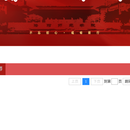
师
上页
1
下页
到第
页
跳