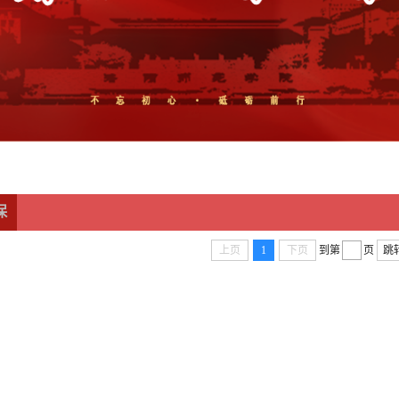
保
上页
1
下页
到第
页
跳