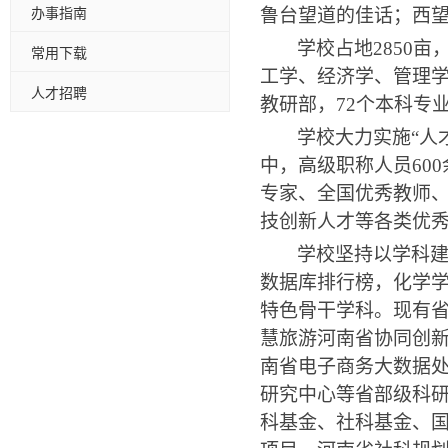
办事指南
鲁台望道的佳话；西
学校占地
2850
亩
常用下载
工学、经济学、管理
人才招聘
教研部，
72
个本科专
学校大力实施
“
人
中，高级职称人员
600
专家、全国优秀教师
技创新人才等各类优
学校坚持以学科
数据库排行榜，化学
特色骨干学科。现有
慧旅游河南省协同创
南省电子商务大数据
研究中心等省部级科
科基金、社科基金、