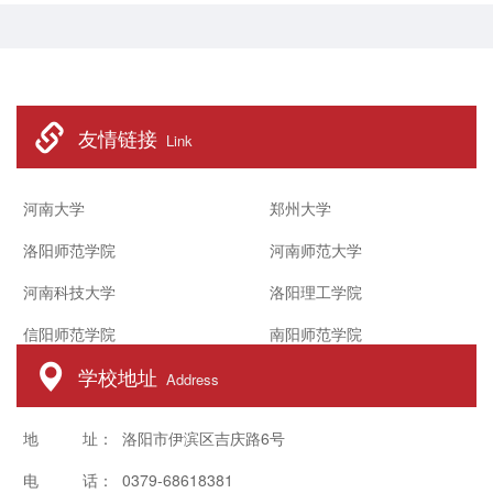
强代表洛阳师范学院教育科学学院对各
位领导、老师的到来表示热烈欢迎，并
介绍了学院的历史、专业设置、发展历
程、办学成果等基本情况，还对本次培
友情链接
训的课程设置、食宿服务等...
Link
河南大学
郑州大学
洛阳师范学院
河南师范大学
河南科技大学
洛阳理工学院
信阳师范学院
南阳师范学院
学校地址
Address
地 址： 洛阳市伊滨区吉庆路6号
电 话： 0379-68618381