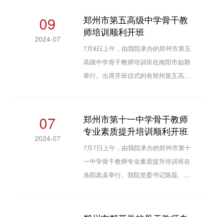
开班典礼。开班典礼结束后，全体学员
集中观看了河南省教育厅党组书记、厅
09
郑州市第五高级中学骨干教
师培训顺利开班
长毛杰同志在2024年河南省中原名师高
2024-07
级研修班的讲话。随后，晋银峰在A6—
7月8日上午，由我院承办的郑州市第五
115教室进行了题为《学习理解习近平
高级中学骨干教师培训班在南阳市如期
总书记教育重要论述，争做时代教育
举行。出席开班仪式的有郑州第五高级
家》的专题报告。本次集中培训为期5
中学纪委书记王磊、我院副院长于长虹
天，针对前期需求调研，按...
及来自郑州第五高级中学的50位教师。
于长虹代表洛阳师范学院教育科学学院
07
郑州市第十一中学骨干教师
专业素质提升培训顺利开班
对参加本次培训的老师表示热烈欢迎，
2024-07
希望老师们能够在培训过程中加强沟通
7月7日上午，由我院承办的郑州市第十
交流，学有所获。王磊进一步强调了纪
一中学骨干教师专业素质提升培训班在
律要求，希望老师们珍惜本次培训机
洛阳嵩县举行。我院党委书记陈磊、郑
会，提升政治思想水平和师德素养。开
州市第十一中学副校长弋松伟和郑州市
班仪式结束后，我院教师毛...
第十一中学教育集团的百余名教师参加
开班仪式。陈磊代表洛阳师范学院教育