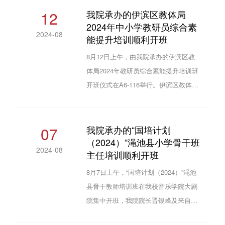
体学员集中观看了河南省教育厅党组书
12
我院承办的伊滨区教体局
2024年中小学教研员综合素
记、厅长毛杰同志在2024年河南省中原
2024-08
能提升培训顺利开班
名师高级研修班的讲话视频。随后，晋
银峰教授在A6-318教室进行了题为《学
8月12日上午，由我院承办的伊滨区教
习理解习近平总书记教育重要论述，争
体局2024年教研员综合素能提升培训班
做时代教育家》的专题报告。本次集中
开班仪式在A6-116举行。伊滨区教体局
培训为期5天，针对前...
党组成员、副局长、教师发展中心主任
刘朝峰，伊滨区教师发展中心副主任孙
宏亚，伊滨区教师发展中心副主任石合
07
我院承办的“国培计划
（2024）”渑池县小学骨干班
旭，我院院长晋银峰以及来自伊滨区的
2024-08
主任培训顺利开班
78名教研员参加了开班典礼。晋银峰向
参训教师介绍了学校及学院概况，鼓励
8月7日上午，“国培计划（2024）”渑池
大家在此次培训中积极投入，完善教育
县骨干教师培训班在我校音乐学院大剧
理念，提升个人素能。他表示，学院将
院集中开班，我院院长晋银峰及来自渑
大力支持本次培训工作，为...
池县的50名小学骨干班主任学员参加了