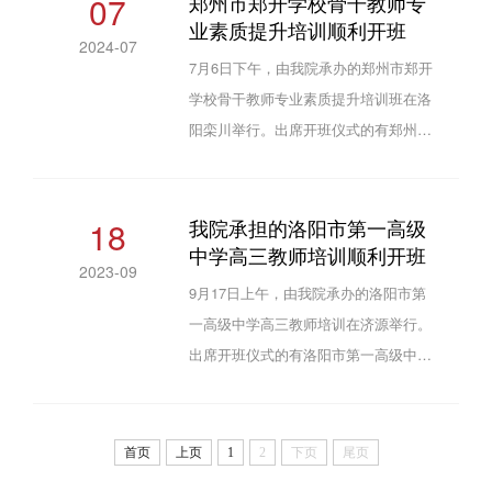
07
郑州市郑开学校骨干教师专
业素质提升培训顺利开班
科学学院对各位领导、老师的到来表示
2024-07
热烈欢迎，并简要介绍了学校的历史沿
7月6日下午，由我院承办的郑州市郑开
革、办学特色与我院的发展历程、专业
学校骨干教师专业素质提升培训班在洛
设置、办学成果等基本情况，回顾了本
阳栾川举行。出席开班仪式的有郑州市
次培训的洽谈、对接过程，介绍了课程
郑开学校党总支书记王书欣、我院院长
设置、食宿服务等，希望...
晋银峰及来自郑州市郑开学校的50名参
培教师。晋银峰代表学院对各位领导、
18
我院承担的洛阳市第一高级
中学高三教师培训顺利开班
老师的到来表示热烈欢迎，并简要介绍
2023-09
了学校的历史沿革、办学思想与我院的
9月17日上午，由我院承办的洛阳市第
发展历程、专业设置、办学成果等基本
一高级中学高三教师培训在济源举行。
情况，还对本次培训的课程设置、食宿
出席开班仪式的有洛阳市第一高级中学
服务等做了介绍，表示将全心全意为老
校长宋富有、我院副院长郭利强、洛阳
师们做好服务，为老师们...
市第一高级中学副校长孟应兵、副校长
董媛以及参训教师，开班仪式由洛阳市
首页
上页
1
2
下页
尾页
第一高级中学副校长孟应兵主持。郭利