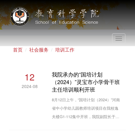
Toggle
navigati
首页
社会服务
培训工作
12
我院承办的“国培计划
（2024）”灵宝市小学骨干班
2024-08
主任培训顺利开班
8月12日上午，“国培计划（2024）”河南
省中小学幼儿园教师培训项目在我校逸
夫楼G1-112集中开班，我院副院长于长
虹及来自灵宝市的50名小学班主任学员
参加了开班典礼。开班典礼结束后，全