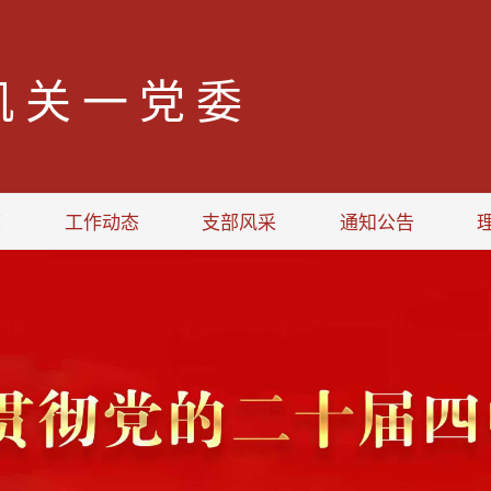
机关一党委
度
工作动态
支部风采
通知公告