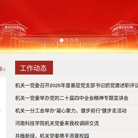
工作动态
多>
机关一党委召开2025年度基层党支部书记抓党建述职评
机关一党委举办党的二十届四中全会精神专题宣讲会
.
机关一分工会举办“凝心聚力，健步前行”健步走活动
河南科技学院机关党委来我校调研交流
共植新绿，机关党委携手添翠校园