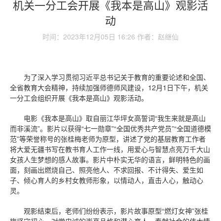
机关一分工会开展《我本是高山》观影活
动
时间：2023年12月05日 16:26 作者：赵继仙
为了深入学习贯彻习近平总书记关于教育的重要论述和全国、
全省教育大会精神，持续加强师德师风建设，12月1日下午，机关
一分工会组织开展《我本是高山》观影活动。
电影《我本是高山》取自丽江华坪女高誓词“我生来就是高山
而非溪流”。影片以获得“七一勋章”“全国优秀共产党员”“全国道德模
范”等荣誉称号的张桂梅老师为原型，讲述了党的基层教育工作者
将大爱无疆书写在教书育人工作一线，用爱心与智慧点亮万千大山
女孩人生梦想的感人故事。影片中朴实无华的语言，鲜明特色的画
面，刻画出燃烧自己、照亮他人、不求回报、不计得失、爱生如
子、倾心育人的乡村女教师形象，以情动人，直击人心，触动心
灵。
观影结束后，老师们纷纷表示，影片故事原型“燃灯女神”张桂