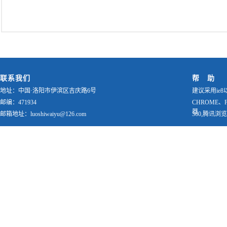
联系我们
帮 助
地址：中国·洛阳市伊滨区吉庆路6号
建议采用ie8
邮编：471934
CHROME、
器
邮箱地址：luoshiwaiyu@126.com
360,腾讯