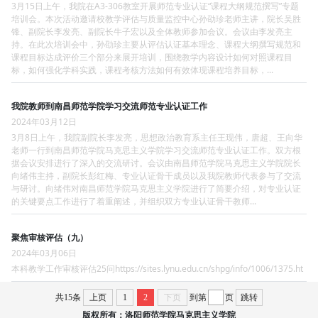
3月15日上午，我院在A3-306教室开展师范专业认证“课程大纲规范撰写”专题
培训会。本次活动邀请校教学评估与质量监控中心孙劭珍老师主讲，院长吴胜
锋、副院长李发亮、副院长牛子宏以及全体教师参加会议。会议由李发亮主
持。在此次培训会中，孙劭珍主要从评估认证基本理念、课程大纲撰写规范和
课程目标达成评价三个部分来展开培训，围绕教学内容设计如何对照课程目
标，如何强化学科实践，课程考核方法如何有效体现课程培养目标，...
我院教师到南昌师范学院学习交流师范专业认证工作
2024年03月12日
3月8日上午，我院副院长李发亮，思想政治教育系主任王现伟，唐超、王向华
老师一行到南昌师范学院马克思主义学院学习交流师范专业认证工作。双方根
据会议安排进行了深入的交流研讨。会议由南昌师范学院马克思主义学院院长
向绪伟主持，副院长彭红梅、专业认证骨干成员以及我院教师代表参与了交流
与研讨。向绪伟对南昌师范学院马克思主义学院进行了简要介绍，对专业认证
的关键要点工作进行了着重阐述，并组织双方专业认证骨干教师...
聚焦审核评估（九）
2024年03月06日
本科教学工作审核评估25问https://sites.lynu.edu.cn/shpg/info/1006/1375.ht
共15条
上页
1
2
下页
到第
页
跳转
版权所有：洛阳师范学院马克思主义学院