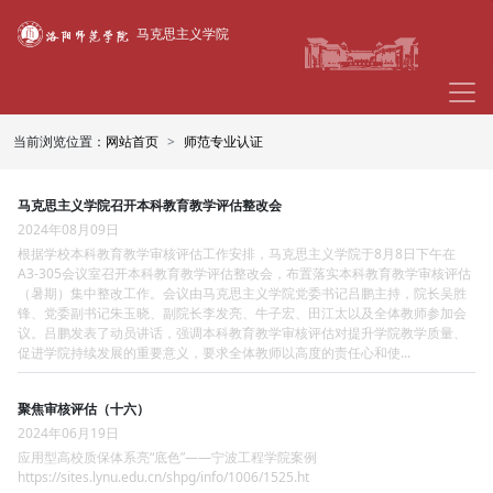
马克思主义学院
当前浏览位置：
网站首页
师范专业认证
马克思主义学院召开本科教育教学评估整改会
2024年08月09日
根据学校本科教育教学审核评估工作安排，马克思主义学院于8月8日下午在
A3-305会议室召开本科教育教学评估整改会，布置落实本科教育教学审核评估
（暑期）集中整改工作。会议由马克思主义学院党委书记吕鹏主持，院长吴胜
锋、党委副书记朱玉晓、副院长李发亮、牛子宏、田江太以及全体教师参加会
议。吕鹏发表了动员讲话，强调本科教育教学审核评估对提升学院教学质量、
促进学院持续发展的重要意义，要求全体教师以高度的责任心和使...
聚焦审核评估（十六）
2024年06月19日
应用型高校质保体系亮“底色”——宁波工程学院案例
https://sites.lynu.edu.cn/shpg/info/1006/1525.ht