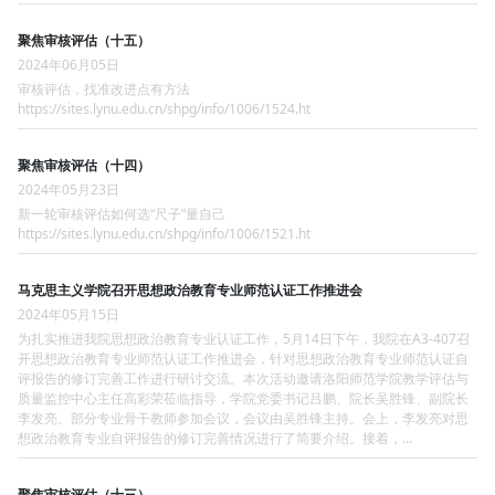
聚焦审核评估（十五）
2024年06月05日
审核评估，找准改进点有方法
https://sites.lynu.edu.cn/shpg/info/1006/1524.ht
聚焦审核评估（十四）
2024年05月23日
新一轮审核评估如何选“尺子”量自己
https://sites.lynu.edu.cn/shpg/info/1006/1521.ht
马克思主义学院召开思想政治教育专业师范认证工作推进会
2024年05月15日
为扎实推进我院思想政治教育专业认证工作，5月14日下午，我院在A3-407召
开思想政治教育专业师范认证工作推进会，针对思想政治教育专业师范认证自
评报告的修订完善工作进行研讨交流。本次活动邀请洛阳师范学院教学评估与
质量监控中心主任高彩荣莅临指导，学院党委书记吕鹏、院长吴胜锋、副院长
李发亮、部分专业骨干教师参加会议，会议由吴胜锋主持。会上，李发亮对思
想政治教育专业自评报告的修订完善情况进行了简要介绍。接着，...
聚焦审核评估（十三）