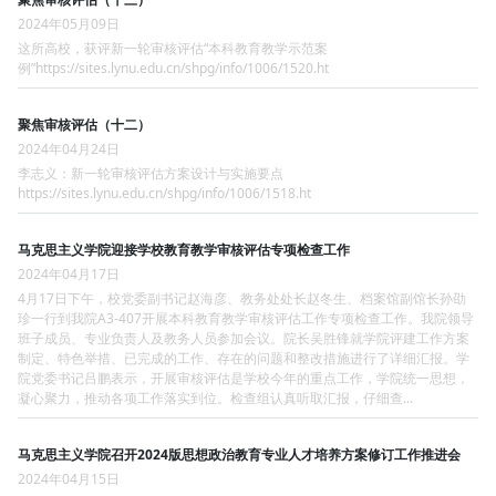
2024年05月09日
这所高校，获评新一轮审核评估“本科教育教学示范案
例”https://sites.lynu.edu.cn/shpg/info/1006/1520.ht
聚焦审核评估（十二）
2024年04月24日
李志义：新一轮审核评估方案设计与实施要点
https://sites.lynu.edu.cn/shpg/info/1006/1518.ht
马克思主义学院迎接学校教育教学审核评估专项检查工作
2024年04月17日
4月17日下午，校党委副书记赵海彦、教务处处长赵冬生、档案馆副馆长孙劭
珍一行到我院A3-407开展本科教育教学审核评估工作专项检查工作。我院领导
班子成员、专业负责人及教务人员参加会议。院长吴胜锋就学院评建工作方案
制定、特色举措、已完成的工作、存在的问题和整改措施进行了详细汇报。学
院党委书记吕鹏表示，开展审核评估是学校今年的重点工作，学院统一思想，
凝心聚力，推动各项工作落实到位。检查组认真听取汇报，仔细查...
马克思主义学院召开2024版思想政治教育专业人才培养方案修订工作推进会
2024年04月15日