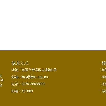
联系方式
相
地址：洛阳市伊滨区吉庆路6号
洛
物
邮箱：lsxy@lynu.edu.cn
河
。学
电话：0379-66668888
河
授
邮编：471000
洛