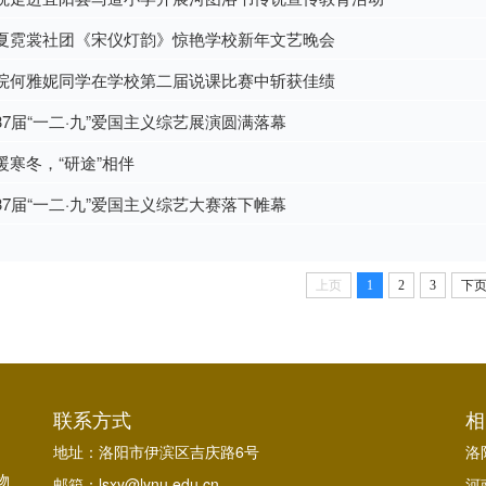
夏霓裳社团《宋仪灯韵》惊艳学校新年文艺晚会
院何雅妮同学在学校第二届说课比赛中斩获佳绩
37届“一二·九”爱国主义综艺展演圆满落幕
暖寒冬，“研途”相伴
37届“一二·九”爱国主义综艺大赛落下帷幕
上页
1
2
3
下
联系方式
相
地址：洛阳市伊滨区吉庆路6号
洛
物
邮箱：lsxy@lynu.edu.cn
河