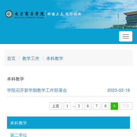
Toggl
navig
首页
教学工作
本科教学
本科教学
学院召开新学期教学工作部署会
2023-02-18
...
上页
1
5
6
7
8
9
下页
本科教学
第二学位