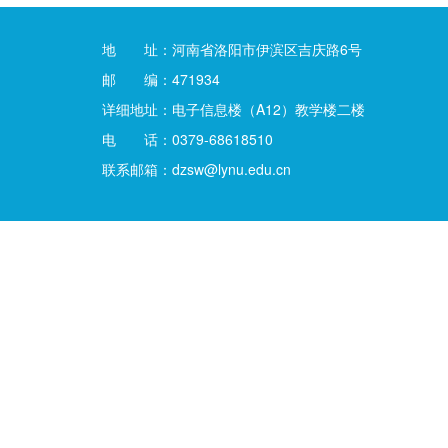
地 址：河南省洛阳市伊滨区吉庆路6号
邮 编：471934
详细地址：电子信息楼（A12）教学楼二楼
电 话：0379-68618510
联系邮箱：dzsw@lynu.edu.cn