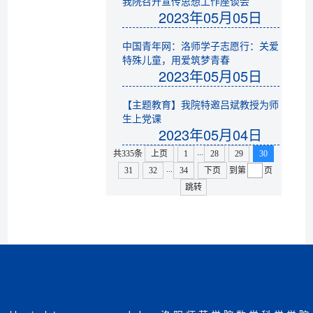
我院召开宣传思想工作座谈会
2023年05月05日
中国青年网：洛师学子志愿行：关爱
特殊儿童，用爱筑梦青春
2023年05月05日
【主题教育】我院特邀吕斌教授为师
生上党课
2023年05月04日
...
共335条
上页
1
28
29
30
...
31
32
34
下页
到第
页
跳转