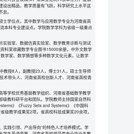
建设出精品，教学质量有飞跃，科学研究上水平这
不怠。
硕士学位点，其中数学与应用数学专业为河南省高
一流本科专业建设点。学院数学学科为省级一级重点
分析实验室、数据仿真实验室、数学教育诊断与测试
；学院资料室收藏数学专业图书15000余册，中外文数学
、数学家、数学猜想等多种数学文化元素，让数学
教授8人，副教授23人，博士31人，硕士生导师
术技术带头人、河南省高校创新人才、河南省高校青
高等学校优秀基层教学组织、河南省基础数学教学
部级教科研平台和团队。学院教师主持国家自然科
ystems》《Fuzzy Sets and Systems》《中国科
，获省级教学成果奖2项，省高校科技成果奖20余项，
动、实践引领、产出导向”的特色人才培养模式。学
大学生英语竞赛、河南省高校师范类专业毕业生教