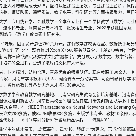
专业人才培养及成长规律，坚持队伍建设上层次，专业建设上台阶，课程
培养、师资队伍、课程质量、教学水平、科学研究等方面持续发力，笃行
数学、应用统计学、金融数学三个本科专业和一个学科教学（数学）专业
一流本科专业、河南省高考本科第一批次招生专业，2022年获批国家级
学科教学（数学）教育硕士研究生。
0多平方米，固定资产总值750余万元，建有数学建模实验室、数据统计与
验实训室15个，现有Intel Xeon X7560服务器四套，电脑270余台
打造“两梯三廊”为核心的数学文化主题楼宇，充分展示了数学史、数学名著
才培养的全过程，营造了浓厚的文化育人环境。
尚、业务精湛、结构合理、素质优良的师资队伍。现有教职工60余人，其中
秀专家、河南省学术技术带头人、河南省五一劳动奖章、河南省教育厅学
兵、省模范教师等各类优秀人才称号30余人次。
学数学学科教育教学研究基地、河南省研究生教育创新培养基地、河南省
图像处理创新团队、河南省高校密码理论及其应用研究创新团队等多个省
在《IEEE Transactions on Neural Networks and Learning S
论文700多篇，被SCI/EI收录300多篇，出版学术专著、教材10余部
性代数》、《时间序列分析》等省级精品课程、一流课程8门。
造学生的成才氛围，以“厚基础、重实践、强能力”为理念，形成“创新驱
建模竞赛、全国大学生数学竞赛、全国大学生市场调查与分析大赛、全国