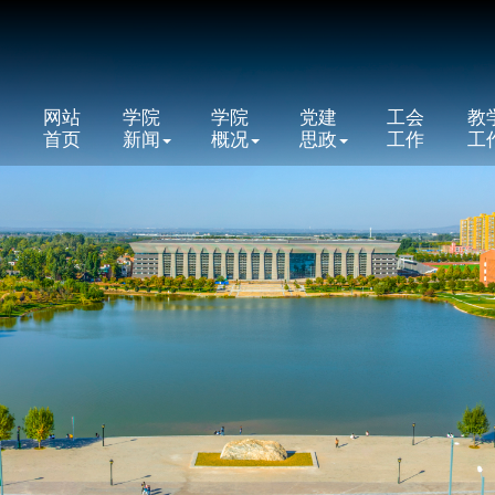
网站
学院
学院
党建
工会
教
首页
新闻
概况
思政
工作
工