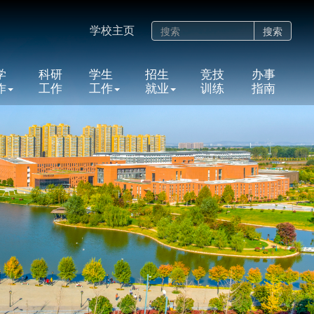
学校主页
搜索
学
科研
学生
招生
竞技
办事
作
工作
工作
就业
训练
指南