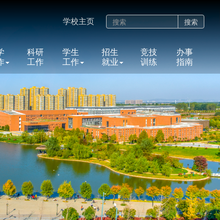
学校主页
搜索
学
科研
学生
招生
竞技
办事
作
工作
工作
就业
训练
指南