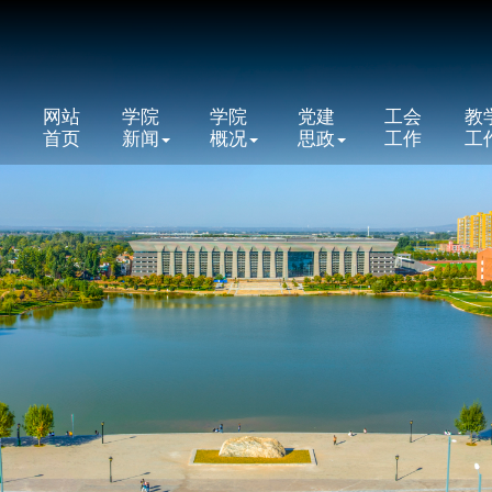
网站
学院
学院
党建
工会
教
首页
新闻
概况
思政
工作
工