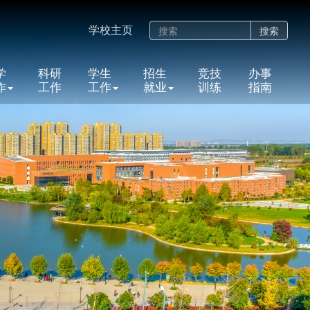
学校主页
搜索
学
科研
学生
招生
竞技
办事
作
工作
工作
就业
训练
指南