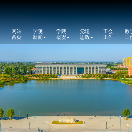
网站
学院
学院
党建
工会
教
首页
新闻
概况
思政
工作
工