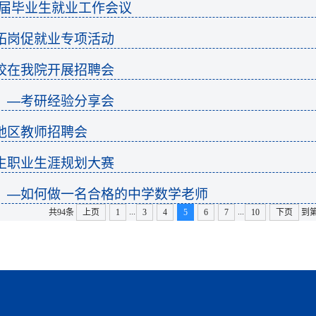
5届毕业生就业工作会议
拓岗促就业专项活动
校在我院开展招聘会
】—考研经验分享会
地区教师招聘会
生职业生涯规划大赛
】—如何做一名合格的中学数学老师
...
...
共94条
上页
1
3
4
5
6
7
10
下页
到