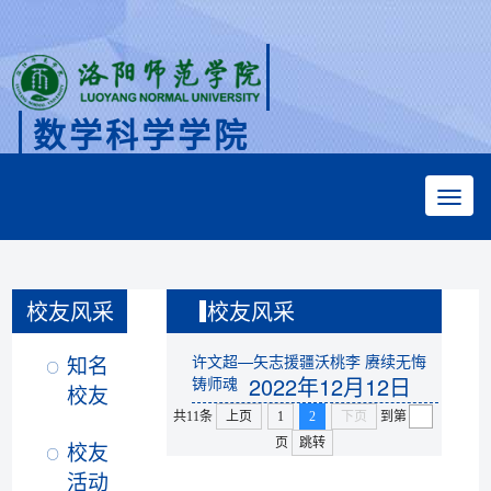
数学科学学院
Faculty of Mathematical Sciences
校友风采
校友风采
知名
许文超—矢志援疆沃桃李 赓续无悔
2022年12月12日
铸师魂
校友
共11条
上页
1
2
下页
到第
页
跳转
校友
活动