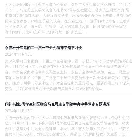
为大力培育和践行社会主义核心价值观，引导广大学生坚定文化自信，11月21
日下午，马克思主义学院联合问礼书院3号学生社区在二楼大先生讲堂举办“耀
中华阅文化”微课大赛。大赛设置文学类、思政类和英语类三个赛道，共有96名
同学报名参赛，18名选手进入决赛。在决赛过程中，选手们精心筹备，生动讲
述了河洛大鼓、唐三彩、打铁花、马面裙等非遗故事，同时围绕如何争做“四
有”好老师，成为“经师”和“人师”相统一的“大先生”，...
永信班开展党的二十届三中全会精神专题学习会
2024年11月15日
为深入学习贯彻党的二十届三中全会精神，进一步提升“青马工程”学员的政治素
养，11月14日下午，永信班在A3-307开展党的二十届三中全会精神专题学习
会。本次会议由永信班班长冯兰云主持，永信班全体学员参加。会上，冯兰云
带领大家观看了《中国共产党第二十届中央委员会第三次全体会议公报》的视
频。随后，同学们分成小组，针对全会提出的重要观点、重要部署进行了深入
交流，并就“如何将学习全会精神与具体学习实践相结合”这...
问礼书院3号学生社区联合马克思主义学院举办中共党史专题讲座
2024年11月15日
为进一步从党的百年伟大奋斗历程中汲取继续前进的智慧和力量，传承红色记
忆，11月14日下午，问礼书院3号学生社区联合马克思主义学院在书院二楼大
先生讲堂举办中共党史专题讲座。本次讲座由育人导师关强担任主讲，书院学
生共100余人参加。党的历史波澜壮阔。关强以《光辉的历程》为主题，以丰