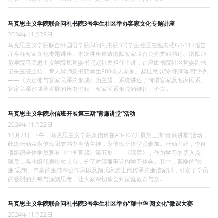
马克思主义学院联合问礼书院3号学生社区举办客家文化专题讲座
2024年11月28日
马克思主义学院联合外国语学院和问礼书院3号学生社区在逸夫楼G1-112报告
厅举办客家文化专题讲座。本次讲座邀请洛阳客家联合会党支部书记、洛阳师
范学院马克思主义学院原党委书记赵社民担任主讲，讲座由书院社区党委副书
记朱玉晓主持，育人导师及书院学生300余人参加。赵社民以“永怀河洛间”系列
——《大迁徙与客家民系的形成》为主题，系统讲述了何谓客家及客家民系、
客家民系形成及发展的历史过程、客家民系形成的特征三个方...
马克思主义学院永信班开展第三期“青廉讲堂”活动
2024年11月22日
11月21日下午，马克思主义学院永信班在A3-307开展第三期“青廉讲堂”活动，
此次活动由永信班团支书李肖倩主持，永信班全体学员参加。活动开始，李肖
倩组织全体学员观看《中国官箴》第五集——《清廉》，作为学习的切入点。
随后，各小组代表依次上台，分享对清廉事迹的学习体会。其中，曹端的“公
廉”思想、年富的廉洁奉公作风以及颜氏家族世代传承的廉洁家训，引发了学员
的强烈的共鸣与深刻思考，让大家深切体会到家庭教育与文...
马克思主义学院联合问礼书院3号学生社区举办“耀中华 阅文化”微课大赛
2024年11月22日