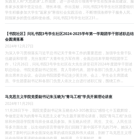
实践育人和“大思政课”工作成效，进一步动员引领青年学生在投身基层建设、服
务家乡发展中坚定信念、增长本领、作出贡献，问礼书院3号学生社区团委组织
学生积极参加大学生“返家乡”寒假社会实践活动，不断增强洛师学子服务人民、
回报家乡的责任感和使命感。问礼书院3号学生社区231...
【书院社区】问礼书院3号学生社区2024-2025学年第一学期团学干部述职总结
会圆满落幕
2024年12月27日
为深入学习贯彻落实习近平总书记关于青年工作的重要思想，加强学生骨干队
伍建设和管理，充分发挥广大青年生力军作用，全面总结本学期书院团学工
作，12月26日，问礼书院3号学生社区在大先生讲堂召开2024年度团学干部述
职总结会。书院党委副书记贺然、育人导师代表、团学各部门负责人及学生代
表出席本次会议。会议由书院团委书记连少英主持。会上，学生会主席团成
员、学生团委副书记和各部门负责人依次上台进行述职汇报，围绕工作...
马克思主义学院党委副书记朱玉晓为“青马工程”学员开展理论讲座
2024年11月29日
11月28日下午，我院党委副书记朱玉晓在A3-305教室以“感悟七十五载辉煌，
争做坚定有为的青年马克思主义者”为主题开展理论讲座，我院“青马工程”永信
班和外国语学院青马班全体成员参加。朱玉晓从经济、民生、文化、人民生活
等多方面出发，以生动的语言带领学员们回顾了新中国不平凡的75年。她深入
阐述了新时代以来全面深化改革的成功实践和伟大成就，剖析了马克思主义理
论在中国改革进程中的推动作用。她强调，立足新时代，青...