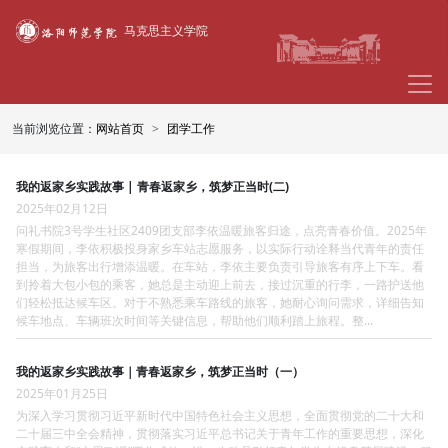
马克思主义学院
当前浏览位置：
网站首页
团学工作
我的返家乡实践故事 | 青春返家乡，筑梦正当时(二)
2025年02月12日
问礼书院3号学生社区2409团支部李依温暖旅客归途，点亮青春价值。2025年
寒假期间，李依积极投身家乡车站志愿服务，以实际行动诠释当代青年的责任
担当，为旅客出行增添温暖。在车站，李依主要负责引导旅客有序上下车。看
到拎着大包小包的乘客，她总是主动迎上前去，接过沉重的行李，一路护送他
们轻松抵达候车区。对于不熟悉乘车路线的旅客，她耐心询问需求，详细告知
候车地点、车辆班次时间等关键信息，帮助他们顺利踏上旅程。整...
我的返家乡实践故事｜青春返家乡，筑梦正当时（一）
2025年01月25日
为深入学习贯彻习近平新时代中国特色社会主义思想，全面贯彻党的二十大和
二十届三中全会精神，贯彻落实习近平总书记关于青年工作的重要思想，深化