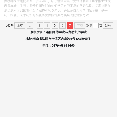
性榜样为主题的讲座。讲座详细介绍了能展示当代女性蓬勃向上风采的女性代
表武亦姝、牛钰，并号召同学们向他们学习自强不息的良好品质。接着洛阳红
成员展示了我国古代女子服饰和礼仪知识，并且亲自为同学们做示范，拱手
礼、揖礼、叉手礼和万福礼将女性的古典之美展现的淋漓尽致...
...
共62条
上页
1
3
4
5
6
7
下页
到第
页
跳转
版权所有：洛阳师范学院马克思主义学院
地址:河南省洛阳市伊滨区吉庆路6号 (A3政管楼)
电话：0379-68618460