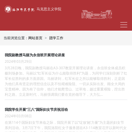
马克思主义学院
当前浏览位置：
网站首页
团学工作
我院副教授马丽为永信班开展理论讲座
2024年03月29日
3月28日晚，我院副教授马丽在A3-307教室开展理论讲座，永信班全体成员积
极到场参加。马丽以“红军长征为什么能取得胜利”为题，为同学们深刻剖析了红
军长征胜利的多方面原因。马丽讲到，红军长征之所以能够取得胜利，正是因
为他们具有坚定的理想信念以及不怕艰难险阻、一切从实际出发、顾全大局的
宝贵精神。因为有了信仰，他们才能爬雪山、过草地，越过重重艰险，蹚出胜
利之路。立足新时代，马丽强调我们要在党的领导下，大力弘...
我院学生开展“三八”国际妇女节庆祝活动
2024年03月08日
在第114个国际妇女节来临之际，我院开展了以“绽放‘她’力量”为主题的妇女节
系列活动。3月7日下午，我院洛阳红女子服务团在A3-114教室召开以新时代女