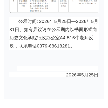
公示时间
:
2026
年
5
月
25
日
—
2026
年
5
月
31
日。如有异议请在公示期内以书面形式向
历史文化学院行政办公室
A4-516
牛老师反
映，联系电话
0379-68618281
。
2026
年
5
月
25
日