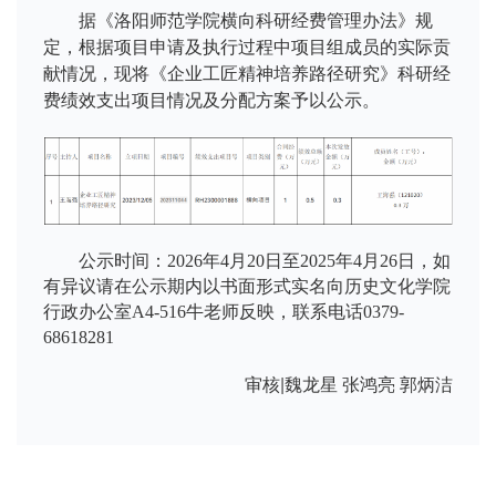
据《洛阳师范学院横向科研经费管理办法》规
定，根据项目申请及执行过程中项目组成员的实际贡
献情况，现将《
企业工匠精神培养路径研究
》科研经
费绩效支出项目情况及分配方案予以公示。
公示时间：
2026
年
4
月
20
日至
202
5
年
4
月
2
6
日，如
有异议请在公示期内以书面形式实名向历史文化学院
行政办公室
A4-516
牛老师反映，联系电话
0379-
68618281
审核|魏龙星 张鸿亮 郭炳洁