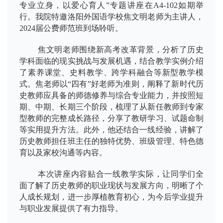
专业立身，以爱心育人”专题讲座在A4-102如期举
行。我院特邀洛阳外国语学校焦文明老师为主讲人，
2024届公费师范班到场聆听。
焦文明老师围绕新高考改革背景，分析了历史
学科面临的现实挑战与发展机遇，结合教学实例介绍
了素养课堂、史料教学、跨学科融合等新型教学模
式。焦老师以“四有”好老师为准则，阐释了新时代历
史教师应具备的师德修养与综合专业能力，并按照短
期、中期、长期三个阶段，梳理了从新任教师到专家
型教师的完整成长路径，分享了教研学习、试题命制
等实用提升方法。此外，他还结合一线经验，讲解了
历史教师担任班主任的独特优势、班级管理、特色德
育以及家校沟通等内容。
本次讲座内容贴合一线教学实际，让同学们全
面了解了历史教师的职业现状与发展方向，明晰了个
人成长规划，进一步厚植教育初心，为今后学业提升
与职业发展提供了有力指导。