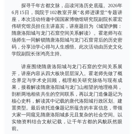
探寻千年古都文脉，品读河洛历史底蕴。2026年
6月15日，我院于102教室开展“名师进课堂”专题讲
座，本次活动特邀中国国家博物馆研究院副院长霍宏
伟研究馆员担任主讲嘉宾，讲座题目为《城望伊阙：
隋唐洛阳城与龙门石窟空间关系解读》。霍老师与在
场师生一同解锁隋唐洛阳城与龙门石窟背后的历史密
码，分享治学心得与人生感悟。此次活动由历史文化
学院副院长张鸿亮主持。
讲座围绕隋唐洛阳城与龙门石窟的空间关系展
开，讲座内容从四大板块层层深入。霍老师先做了概
念界定与学术史回顾，梳理相关研究脉络与现有成
果，接着解读隋唐洛阳城与龙门山相望的地理格局，
剖析两地相依共生的空间联系，再以龙门造像题记为
核心史料，解读其中记载的唐代洛阳城行政区划、建
置类型。最后依托造像题记所蕴含的丰富信息，带领
大家一同窥见隋唐洛阳城多元且复杂的社会空间。以
实物资料结合文献记载，让千年古都的风貌跃然眼
前。