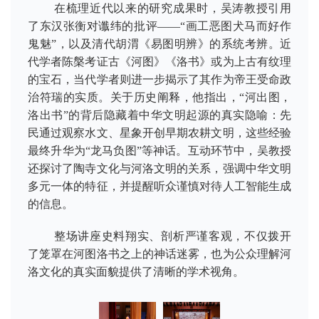
在梳理近代以来的研究成果时，吴涛教授引用
了东汉张衡对谶纬的批评——“画工恶图犬马而好作
鬼魅”，以及清代胡渭《易图明辨》的系统考辨。近
代学者陈槃考证古《河图》《洛书》或为上古有纹理
的宝石，当代学者则进一步揭示了其作为帝王受命政
治符瑞的实质。关于历史阐释，他指出，“河出图，
洛出书”的背后隐藏着中华文明起源的真实隐喻：先
民通过观察水文、星象开创早期农耕文明，这些经验
最终升华为“龙马负图”等神话。互动环节中，吴教授
还探讨了陶寺文化与河洛文明的关系，强调中华文明
多元一体的特征，并提醒听众谨慎对待人工智能生成
的信息。
整场讲座史料翔实、剖析严谨客观，不仅拨开
了笼罩在河图洛书之上的神话迷雾，也为公众理解河
洛文化的真实面貌提供了清晰的学术视角。