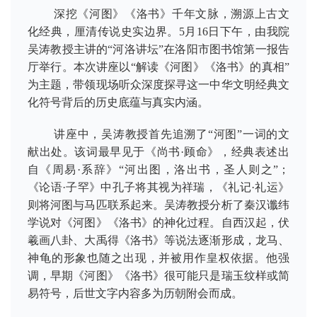
深挖《河图》《洛书》千年文脉，溯源上古文
化经典，厘清传说史实边界。5月16日下午，由我院
吴涛教授主讲的“河洛讲坛”在洛阳市图书馆第一报告
厅举行。本次讲座以“解读《河图》《洛书》的真相”
为主题，带领现场听众深度探寻这一中华文明经典文
化符号背后的历史底蕴与真实内涵。
讲座中，吴涛教授首先追溯了“河图”一词的文
献出处。该词最早见于《尚书·顾命》，经典表述出
自《周易·系辞》“河出图，洛出书，圣人则之”；
《论语·子罕》中孔子将其视为祥瑞，《礼记·礼运》
则将河图与马匹联系起来。吴涛教授分析了秦汉谶纬
学说对《河图》《洛书》的神化过程。自西汉起，伏
羲画八卦、大禹得《洛书》等说法逐渐形成，龙马、
神龟的形象也随之出现，并被用作皇权依据。他强
调，早期《河图》《洛书》很可能只是瑞玉纹样或简
易符号，后世文字内容多为历朝附会而成。