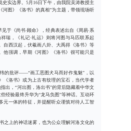
史实边界。5月16日下午，由我院吴涛教授主
《河图》《洛书》的真相”为主题，带领现场听
。
早见于《尚书·顾命》，经典表述出自《周易·系
为祥瑞，《礼记·礼运》则将河图与马匹联系起
。自西汉起，伏羲画八卦、大禹得《洛书》等
。他强调，早期《河图》《洛书》很可能只是
纬的批评——“画工恶图犬马而好作鬼魅”，以
》《洛书》或为上古有纹理的宝石，当代学者
指出，“河出图，洛出书”的背后隐藏着中华文
些经验最终升华为“龙马负图”等神话。互动环
多元一体的特征，并提醒听众谨慎对待人工智
书之上的神话迷雾，也为公众理解河洛文化的