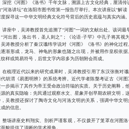
深挖《河图》《洛书》千年文脉，溯源上古文化经典，厘清传说
的“河洛讲坛”在洛阳市图书馆第一报告厅举行。本次讲座以“解读
深度探寻这一中华文明经典文化符号背后的历史底蕴与真实内涵
讲座中，吴涛教授首先追溯了“河图”一词的文献出处。该词最
》“河出图，洛出书，圣人则之”；《论语·子罕》中孔子将其视
。吴涛教授分析了秦汉谶纬学说对《河图》《洛书》的神化过程
法逐渐形成，龙马、神龟的形象也随之出现，并被用作皇权依据
玉纹样或简易符号，后世文字内容多为历朝附会而成。
在梳理近代以来的研究成果时，吴涛教授引用了东汉张衡对谶
清代胡渭《易图明辨》的系统考辨。近代学者陈槃考证古《河图
进一步揭示了其作为帝王受命政治符瑞的实质。关于历史阐释，他
起源的真实隐喻：先民通过观察水文、星象开创早期农耕文明，这
中，吴教授还探讨了陶寺文化与河洛文明的关系，强调中华文明
生成的信息。
整场讲座史料翔实、剖析严谨客观，不仅拨开了笼罩在河图洛
实面貌提供了清晰的学术视角。