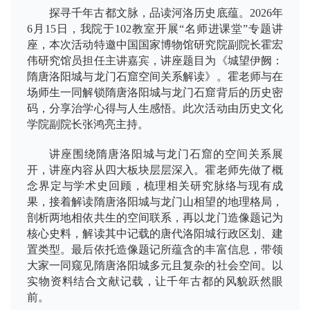
探寻千年古都文脉，品读河洛历史底蕴。2026年
6月15日，我院于102教室开展“名师进课堂”专题讲
座，本次活动特邀中国国家博物馆研究院副院长霍宏
伟研究馆员担任主讲嘉宾，讲座题目为《城望伊阙：
隋唐洛阳城与龙门石窟空间关系解读》。霍老师与在
场师生一同解锁隋唐洛阳城与龙门石窟背后的历史密
码，分享治学心得与人生感悟。此次活动由历史文化
学院副院长张鸿亮主持。
讲座围绕隋唐洛阳城与龙门石窟的空间关系展
开，讲座内容从四大板块层层深入。霍老师先做了概
念界定与学术史回顾，梳理相关研究脉络与现有成
果，接着解读隋唐洛阳城与龙门山相望的地理格局，
剖析两地相依共生的空间联系，再以龙门造像题记为
核心史料，解读其中记载的唐代洛阳城行政区划、建
置类型。最后依托造像题记所蕴含的丰富信息，带领
大家一同窥见隋唐洛阳城多元且复杂的社会空间。以
实物资料结合文献记载，让千年古都的风貌跃然眼
前。