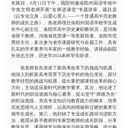
长路径，6月11日下午，我院特邀洛阳外国语学校中
学焦文明老师开展“名师进课堂”专题讲座，题目是
《以专业立身，以爱心育人——一个普通高中历史教
师的成长之路》。焦老师现任洛阳外国语学校学生成
长中心副主任、洛阳市高中历史兼职教研员，是河南
省骨干教师、河南省优质课一等奖获得者、洛阳市优
秀班主任，多次参与省市课题研究与命题工作，具有
扎实的学术素养与丰富的一线教学经验。讲座由副院
长张忠主持，历史学2024本科学生听讲。
焦老师首先讲述了新高考改革下的挑战与机遇，
他深入剖析新高考背景下历史学科的地位变化，探讨
教学转型的挑战与机遇，提出要把握课程改革的核心
方向，主动适应新时代的教学要求。其次，他论述了
新时代的职业道德与核心素养，提出坚守“师德为先”
的职业底线，夯实专业知识与教育能力的根本，培养
历史思维与人文情怀，以高尚的情操和过硬的素养引
领学生成长。第三，他归纳了专业成长路径与进阶方
法，梳理从新手教师到专家型教师的成长阶段，分享
教学反思、课题研究与终身学习的实用策略，提出构